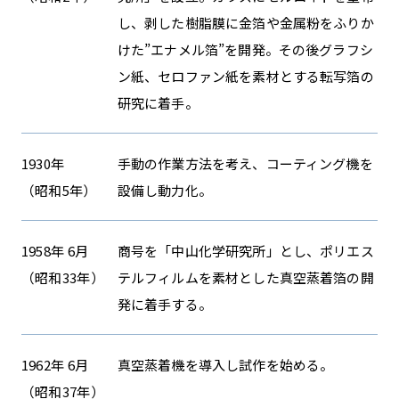
し、剥した樹脂膜に金箔や金属粉をふりか
けた”エナメル箔”を開発。その後グラフシ
ン紙、セロファン紙を素材とする転写箔の
研究に着手。
1930年
手動の作業方法を考え、コーティング機を
（昭和5年）
設備し動力化。
1958年 6月
商号を「中山化学研究所」とし、ポリエス
（昭和33年）
テルフィルムを素材とした真空蒸着箔の開
発に着手する。
1962年 6月
真空蒸着機を導入し試作を始める。
（昭和37年）