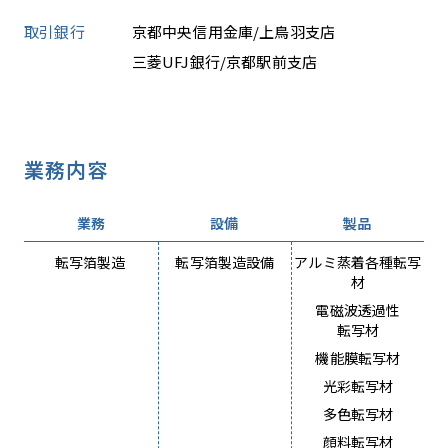
取引銀行
京都中央信用金庫/上鳥羽支店
三菱UFJ銀行/京都駅前支店
業務内容
業務
設備
製品
転写箔製造
転写箔製造設備
アルミ蒸着各種転写
材
電磁波透過性
転写材
機能膜転写材
光彩転写材
多色転写材
顔料転写材