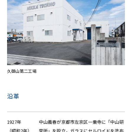
久御山第二工場
沿革
1927年
中山義春が京都市左京区一乗寺に「中山研
（昭和2年）
究所」を設立。ガラスにセルロイドを塗布